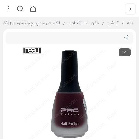
خانه
/
آرایشی
/
ناخن
/
لاک ناخن
/
لاک ناخن مات پرو چیزا شماره ۲۶۳ | Pro Chizza Nail Polish 263
1
/
1