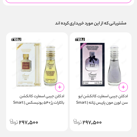
مشتریانی که از این مورد خریداری کرده اند
ادکلن جیبی اسمارت کالکشن ایو
ادکلن جیبی اسمارت کالکشن
ا
سن لورن مون پاریس زنانه | Smart
باکارات رژ ۵۴۰ یونیسکس | Smart
l
Collection 540 15ml
Collection 514 15ml
297,500
297,500