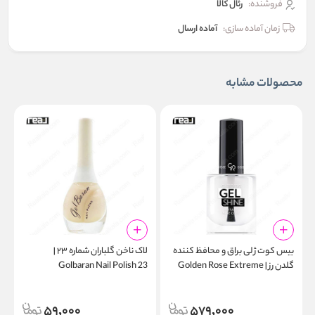
فروشنده:
رئال كالا
زمان آماده سازی:
آماده ارسال
محصولات مشابه
بیس‌ کوت ژلی براق و محافظ کننده
لاک ناخن گلباران شماره ۲۳ |
گلدن رز | Golden Rose Extreme
Golbaran Nail Polish 23
6
Gel Shine Instant Base Coat
59,000
579,000