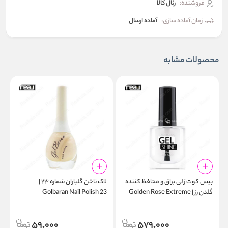
فروشنده:
رئال كالا
زمان آماده سازی:
آماده ارسال
محصولات مشابه
بیس‌ کوت ژلی براق و محافظ کننده
لاک ناخن گلباران شماره ۲۳ |
گلدن رز | Golden Rose Extreme
Golbaran Nail Polish 23
6
Gel Shine Instant Base Coat
59,000
579,000