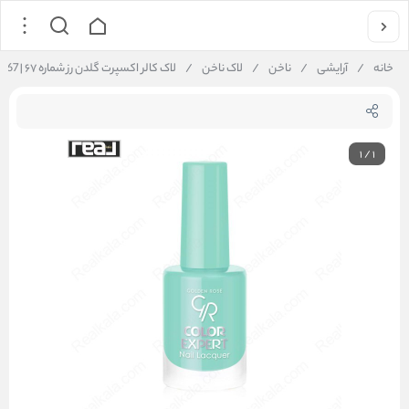
خانه
/
آرایشی
/
ناخن
/
لاک ناخن
/
لاک کالر اکسپرت گلدن رز شماره ۶۷ | Golden Rose Color Expert Nail Lacquer 67
1
/
1