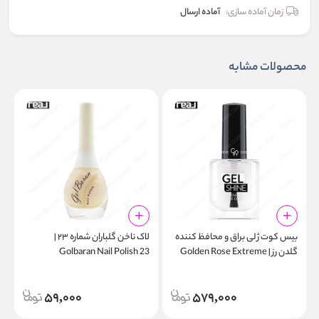
زمان آماده سازی:
آماده ارسال
محصولات مشابه
بیس‌ کوت ژلی براق و محافظ کننده
لاک ناخن گلباران شماره ۲۳ |
گلدن رز | Golden Rose Extreme
Golbaran Nail Polish 23
6
Gel Shine Instant Base Coat
59,000
579,000