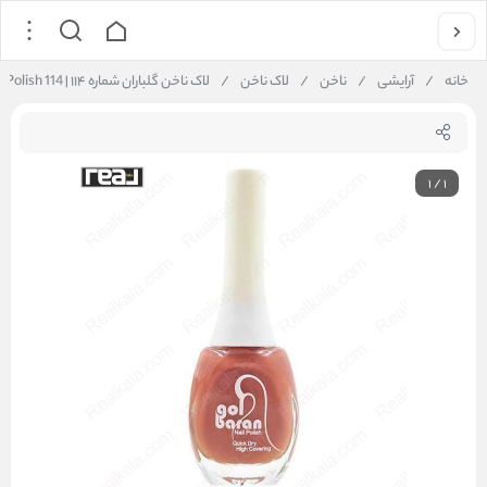
خانه
/
آرایشی
/
ناخن
/
لاک ناخن
/
لاک ناخن گلباران شماره ۱۱۴ | Golbaran Nail Polish 114
1
/
1