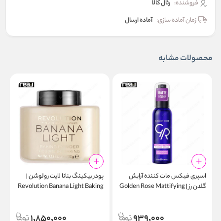
فروشنده:
رئال كالا
زمان آماده سازی:
آماده ارسال
محصولات مشابه
اسپری فیکس مات‌ کننده آرایش
پودر بیکینگ بنانا لایت رولوشن |
ا
گلدن رز | Golden Rose Mattifying
Revolution Banana Light Baking
l
Powder
Fixing Spray 120ml
1,850,000
939,000