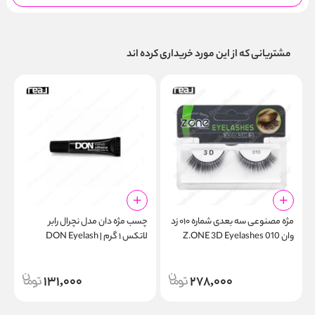
مشتریانی که از این مورد خریداری کرده اند
مژه مصنوعی سه‌ بعدی شماره ۰۱۰ زد
چسب مژه دان مدل نچرال رابر
پ
وان Z.ONE 3D Eyelashes 010
لاتکس ۱ گرم | DON Eyelash
r
Adhesive Natural Rubber Latex
1g
131,000
278,000