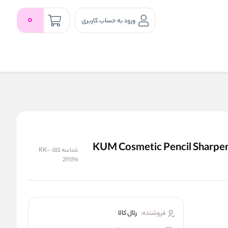
0
ورود به حساب کاربری
ن‌ دار کوم مدل کازمتیک | KUM Cosmetic Pencil Sharpener with
شناسه کالا:
RK-
29596
فروشنده:
رئال كالا