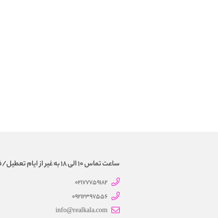
ساعت تماس 10 الی 18 به غیر از ایام تعطیل/فروش و تحویل حضوری نداریم
02177759182
09212397556
info@realkala.com