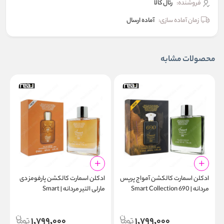
فروشنده:
رئال كالا
زمان آماده سازی:
آماده ارسال
محصولات مشابه
ادکلن اسمارت کالکشن آمواج پرپس
ادکلن اسمارت کالکشن پارفومز دی
ا
مردانه | Smart Collection 690
مارلی التیر مردانه | Smart
l
Collection 680 100ml
100ml
1,799,000
1,799,000