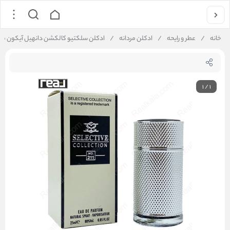
خانه
/
عطر و رایحه
/
ادکلن مردانه
/
ادکلن سلکتیو کالکشن دانهیل آیکون مردانه ive Collection No. 211
1
/
1