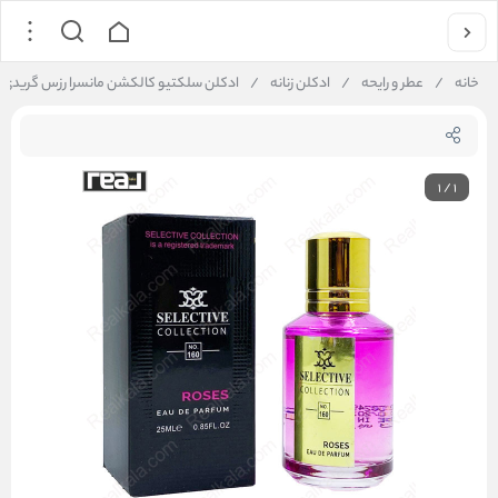
خانه
/
عطر و رایحه
/
ادکلن زنانه
/
ادکلن سلکتیو کالکشن مانسرا رزس گریدی زنانه ive Collection No. 160
1
/
1