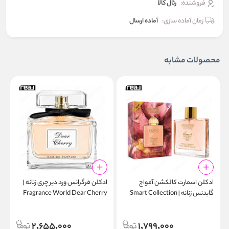
فروشنده:
رئال كالا
زمان آماده سازی:
آماده ارسال
محصولات مشابه
ادکلن اسمارت کالکشن آمواج
ادکلن فرگرانس ورد دیر چری زنانه |
ا
گایدنس زنانه | Smart Collection
Fragrance World Dear Cherry
l
Eau de Parfum
689 100ml
2,655,000
1,799,000