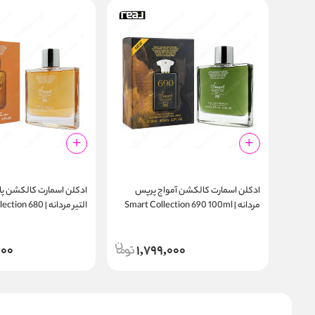
ادکلن اسمارت کالکشن آمواج پرپس
ادکلن اسمارت کالکشن پار
مردانه | Smart Collection 690 100ml
التیر مردانه |  680
100ml
000
1,799,000