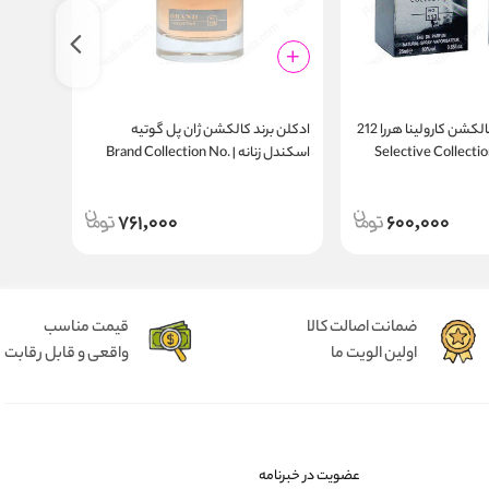
ادکلن سلکتیو کالکشن کارولینا هررا 212
ادکلن برند کالکشن ژان پل گوتیه
اسکندل زنانه | Brand Collection No.
n Spray
200ml
136
761,000
600,000
ضمانت اصالت کالا
قیمت مناسب
اولین الویت ما
واقعی و قابل رقابت
عضویت در خبرنامه