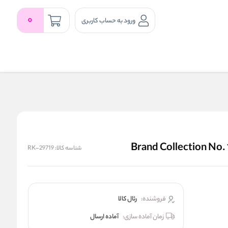
0
ورود به حساب کاربری
شناسه کالا:
RK-29719
فروشنده:
رئال كالا
زمان آماده سازی:
آماده ارسال