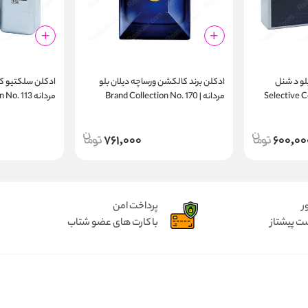
لو د شنل
ادکلن برند کالکشن ورساچه دیلان بلو
مردانه | Brand Collection No. 170
مردانه Selective Collection No. 113
761,000
600,00
ر
پرداخت امن
ت پیشتاز
با کارت های عضو شتاب