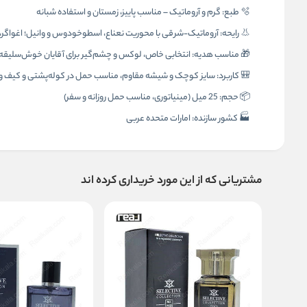
🫧 طبع: گرم و آروماتیک – مناسب پاییز، زمستان و استفاده شبانه
👃 رایحه: آروماتیک‑شرقی با محوریت نعناع، اسطوخودوس و وانیل؛ اغواگر، ک
🎁 مناسب هدیه: انتخابی خاص، لوکس و چشم‌گیر برای آقایان خوش‌سلیقه
🎒 کاربرد: سایز کوچک و شیشه مقاوم، مناسب حمل در کوله‌پشتی و کیف 
📦 حجم: 25 میل (مینیاتوری، مناسب حمل روزانه و سفر)
🏭 کشور سازنده: امارات متحده عربی
مشتریانی که از این مورد خریداری کرده اند