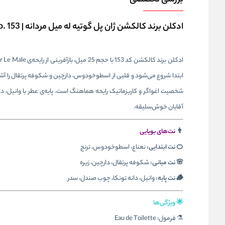
بررسی تخصصی
ادکلن برند کالکشن ژان پل گوتیه له میل مردانه | Brand Collection No. 153
ابتدا شروع می‌شود و قلبی از اسطوخودوس، دارچین و شکوفه پرتقال را آشکار
شخصیت اغواگر و کاریزماتیک رایحه هماهنگ است. پایه‌ی عطر با وانیل، د
آقایان خوش‌سلیقه.
👨
نت‌های بویایی
🍊 نت ابتدایی:
نعناع، اسطوخودوس، ترنج
🌸 نت میانی:
شکوفه پرتقال، دارچین، زیره
🪵 نت پایه:
وانیل، دانه تونکا، چوب صندل، سدر
🌟 ویژگی‌ها
⚗️ فرمول: Eau de Toilette