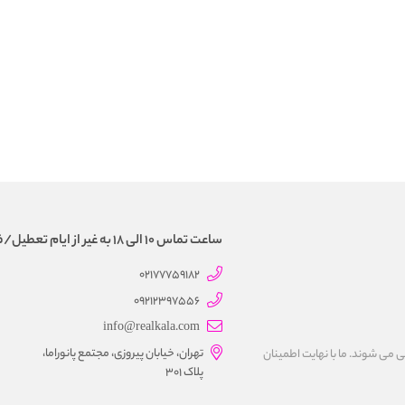
ساعت تماس 10 الی 18 به غیر از ایام تعطیل/فروش و تحویل حضوری نداریم
02177759182
09212397556
info@realkala.com
تهران، خیابان پیروزی، مجتمع پانوراما،
 می شوند. ما با نهايت اطمينان
پلاک 301