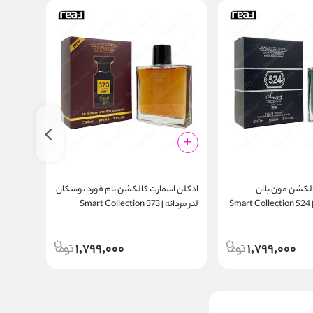
الکشن مون بلان
ادکلن اسمارت کالکشن تام فورد توسکان
ادکلن ا
اکسپلورر مردانه | Smart Collection 524
لدر مردانه | Smart Collection 373
100ml
100ml
1,799,000
1,799,000