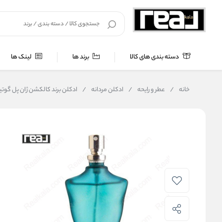
دسته بندی های کالا
برند ها
لینک ها
خانه
/
عطر و رایحه
/
ادکلن مردانه
/
ادکلن برند کالکشن ژان پل گوتیه له میل مردانه |