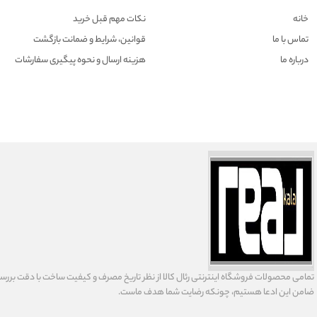
خانه
نکات مهم قبل خرید
تماس با ما
قوانین، شرایط و ضمانت بازگشت
درباره ما
هزينه ارسال و نحوه پیگیری سفارشات
تمامى محصولات فروشگاه اينترنتى رئال كالا از نظر تاریخ مصرف و كيفيت ساخت با دقت بررسى
ضامن اين ادعا هستيم، چونكه رضايت شما هدف ماست.