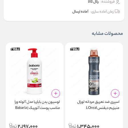
فروشنده:
رئال كالا
زمان آماده سازی:
آماده ارسال
محصولات مشابه
اسپری ضد تعریق مردانه لورال
لوسیون بدن باباریا مدل آلوئه‌ ورا
ا
منیزیم دیفنس LOreal
مناسب پوست آتوپیک | Babaria
p
Aloe Body Milk Atopic Skin
Magnesium Defence 48h Spray
m
400ml
2,197,000
1,345,000