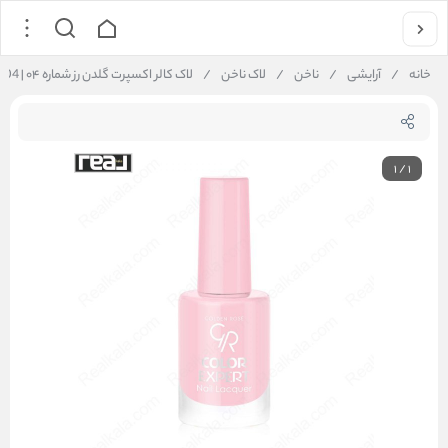
خانه
/
آرایشی
/
ناخن
/
لاک ناخن
/
لاک کالر اکسپرت گلدن رز شماره ۰۴ | Golden Rose Color Expert Nail Lacquer 04
1
/
1