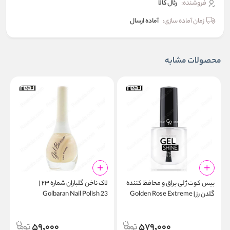
فروشنده:
رئال كالا
زمان آماده سازی:
آماده ارسال
محصولات مشابه
بیس‌ کوت ژلی براق و محافظ کننده
لاک ناخن گلباران شماره ۲۳ |
گلدن رز | Golden Rose Extreme
Golbaran Nail Polish 23
6
Gel Shine Instant Base Coat
59,000
579,000