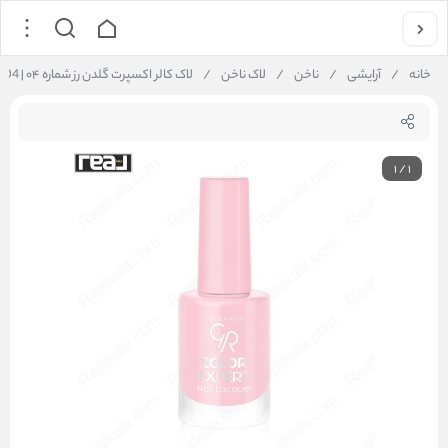
خانه
/
آرایشی
/
ناخن
/
لاک ناخن
/
لاک کالر اکسپرت گلدن رز شماره ۰۴ | Golden Rose Color Expert Nail Lacquer 04
1
/
1