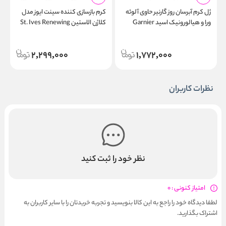
ژل کرم آبرسان روز گارنیر حاوی آلوئه
کرم بازسازی کننده سینت ایوز مدل
ا
ورا و هیالورونیک اسید Garnier
کلاژن الاستین St. Ives Renewing
e
c
Collagen & Elastin 283g
Hyaluronic Aloe Day
Moisturizer 50ml
2,299,000
1,772,000
نظرات کاربران
نظر خود را ثبت کنید
امتیاز کنونی : 0
لطفا دیدگاه خود را راجع به این کالا بنویسید و تجربه خریدتان را با سایر کاربران به
اشتراک بگذارید.