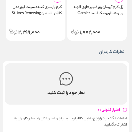
ژل کرم آبرسان روز گارنیر حاوی آلوئه
کرم بازسازی کننده سینت ایوز مدل
ا
ورا و هیالورونیک اسید Garnier
کلاژن الاستین St. Ives Renewing
e
c
Collagen & Elastin 283g
Hyaluronic Aloe Day
Moisturizer 50ml
2,299,000
1,772,000
نظرات کاربران
نظر خود را ثبت کنید
امتیاز کنونی : 0
لطفا دیدگاه خود را راجع به این کالا بنویسید و تجربه خریدتان را با سایر کاربران به
اشتراک بگذارید.