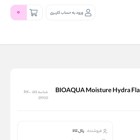
0
ورود به حساب کاربری
نده و آبرسان فلاولس بیو آکوا | BIOAQUA Moisture Hydra Flawless
شناسه کالا:
RK-
29930
فروشنده:
رئال كالا