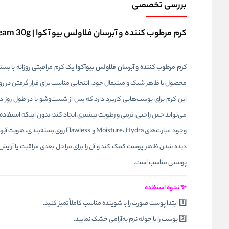
بررسی تخصصی
کرم مرطوب کننده و آبرسان فلاولس بیو آکوا | BIOAQUA Moisture Hydra Flawless Cream 30g
کرم مرطوب کننده و آبرسان فلاولس بیوآکوا
یک کرم مراقبتی روزانه با بس
محصول با ظاهر شیک و مینیمال خود، انتخابی مناسب برای قرار گرفتن در
این کرم برای پوست‌هایی کاربرد دارد که پس از شست‌وشو یا در طول ر
می‌تواند حس راحتی، نرمی و رطوبت بیشتری ایجاد کند؛ بدون اینکه استفاده از آ
وجود عبارت‌های Moisture، Hydra و 
دیده شدن ظاهر پوست کمک کند و آن را برای مراحل بعدی مراقبت یا آرایش آم
پوستی مناسب است.
✨ نحوه استفاده
1️⃣ ابتدا پوست صورت را با شوینده مناسب کاملاً تمیز کنید.
2️⃣ پوست را با حوله نرم به‌آرامی خشک نمایید.