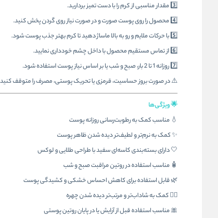
3️⃣ مقدار مناسبی از کرم را با دست تمیز بردارید.
4️⃣ محصول را روی پوست صورت و در صورت نیاز روی گردن پخش کنید.
5️⃣ با حرکات ملایم و رو به بالا ماساژ دهید تا کرم بهتر جذب پوست شود.
6️⃣ از تماس مستقیم محصول با داخل چشم خودداری نمایید.
7️⃣ روزانه 1 تا 2 بار، صبح و شب یا بر اساس نیاز پوست استفاده شود.
⚠️ در صورت بروز حساسیت، قرمزی یا تحریک پوستی، مصرف را متوقف کنید.
🌟 ویژگی‌ها
💧 مناسب کمک به رطوبت‌رسانی روزانه پوست
✨ کمک به نرم‌تر و لطیف‌تر دیده شدن ظاهر پوست
🤍 دارای بسته‌بندی کاسه‌ای سفید با طراحی طلایی و لوکس
🧴 مناسب استفاده در روتین مراقبت صبح و شب
🌿 قابل استفاده برای کاهش احساس خشکی و کشیدگی پوست
💆‍♀️ کمک به شاداب‌تر و مرتب‌تر دیده شدن چهره
🎀 مناسب استفاده قبل از آرایش یا در پایان روتین پوستی