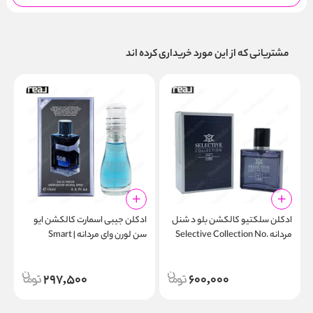
مشتریانی که از این مورد خریداری کرده اند
ادکلن سلکتیو کالکشن بلو د شنل
ادکلن جیبی اسمارت کالکشن ایو
ا
مردانه Selective Collection No.
سن لورن وای مردانه | Smart
l
Collection 508 15ml
199
297,500
600,000