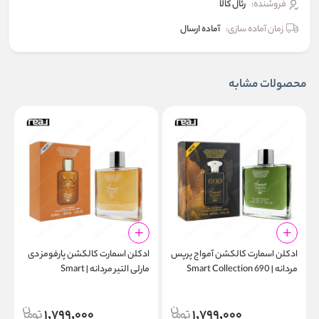
فروشنده:
رئال كالا
زمان آماده سازی:
آماده ارسال
محصولات مشابه
ادکلن اسمارت کالکشن آمواج پرپس
ادکلن اسمارت کالکشن پارفومز دی
ا
مردانه | Smart Collection 690
مارلی التیر مردانه | Smart
l
Collection 680 100ml
100ml
1,799,000
1,799,000