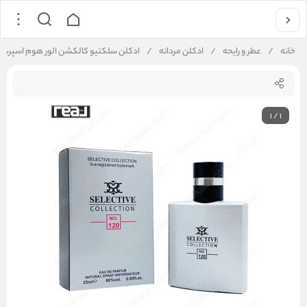
خانه
/
عطر و رایحه
/
ادکلن مردانه
/
ادکلن سلکتیو کالکشن الور هوم اسپرت مردانه  Collection No. 120
1
/
1