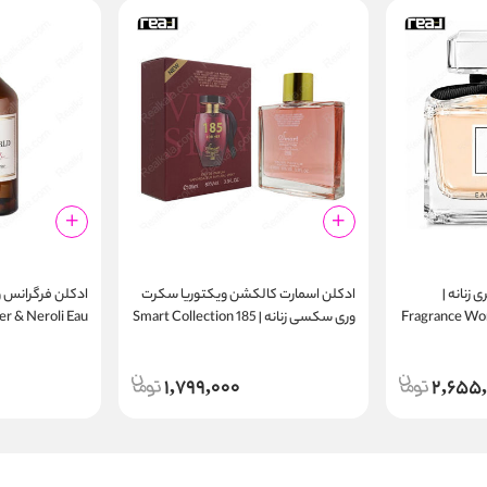
 زنانه |
ادکلن اسمارت کالکشن ویکتوریا سکرت
ادکلن فرگرانس ورد
Fragrance Wor
وری سکسی زنانه | Smart Collection 185
r & Neroli Eau
de Parfum
100ml
1,799,000
2,655