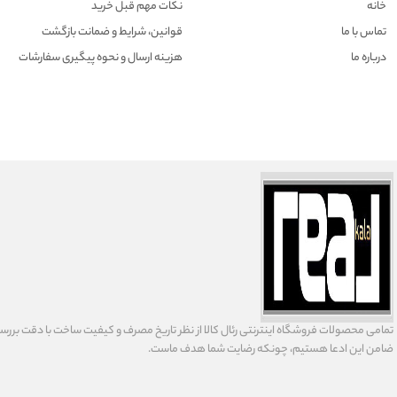
خانه
نکات مهم قبل خرید
تماس با ما
قوانین، شرایط و ضمانت بازگشت
درباره ما
هزينه ارسال و نحوه پیگیری سفارشات
تمامى محصولات فروشگاه اينترنتى رئال كالا از نظر تاریخ مصرف و كيفيت ساخت با دقت بررسى
ضامن اين ادعا هستيم، چونكه رضايت شما هدف ماست.