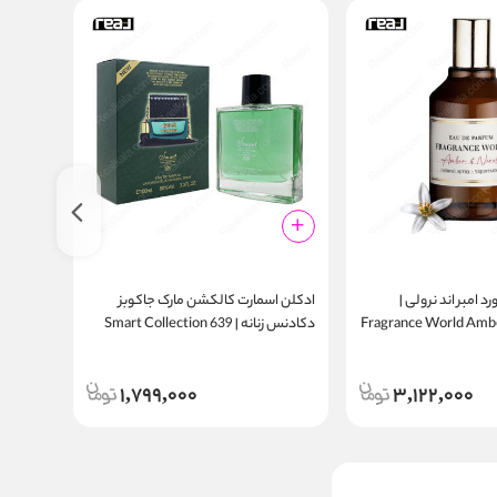
 امبر اند نرولی |
ادکلن اسمارت کالکشن مارک جاکوبز
ادکلن اس
Fragrance World Ambe
دکادنس زنانه | Smart Collection 639
8 100ml
100ml
1,799,000
3,122,000