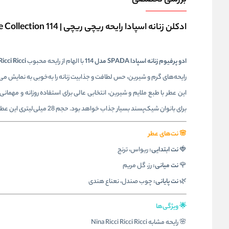
بررسی تخصصی
ادکلن زنانه اسپادا رایحه ریچی ریچی | SPADA De Collection 114
ادو پرفیوم زنانه اسپادا SPADA مدل 114
با الهام از رایحه محبوب
Ricci Ricci از ina Ricci
رایحه‌های گرم و شیرین، حس لطافت و جذابیت زنانه را به‌خوبی به نمایش می‌
این عطر با طبع ملایم و شیرین، انتخابی عالی برای استفاده روزانه و مهم
برای بانوان شیک‌پسند بسیار جذاب خواهد بود. حجم 28 میلی‌لیتری این عطر نیز باعث می‌شود به‌راحتی قابل حمل بوده و همیشه همراه شما باشد.
🌸 نت‌های عطر
🍓
نت ابتدایی:
ریواس، ترنج
🌹
نت میانی:
رز، گل مریم
🌿
نت پایانی:
چوب صندل، نعناع هندی
🌟 ویژگی‌ها
🌸 رایحه مشابه Nina Ricci Ricci Ricci