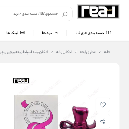
دسته بندی های کالا
برند ها
لینک ها
خانه
/
عطر و رایحه
/
ادکلن زنانه
/
ادکلن زنانه اسپادا رایحه ریچی ریچی | A De Collection 114