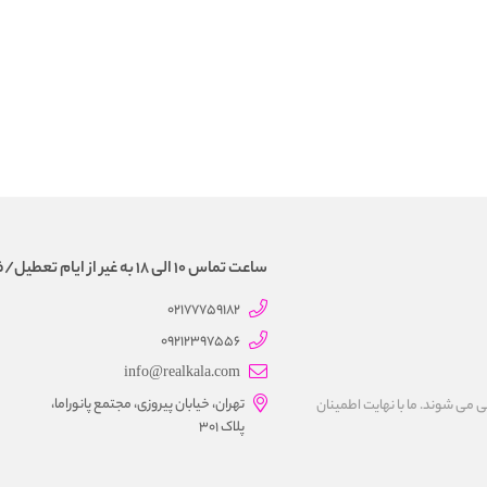
ساعت تماس 10 الی 18 به غیر از ایام تعطیل/فروش و تحویل حضوری نداریم
02177759182
09212397556
info@realkala.com
تهران، خیابان پیروزی، مجتمع پانوراما،
 می شوند. ما با نهايت اطمينان
پلاک 301