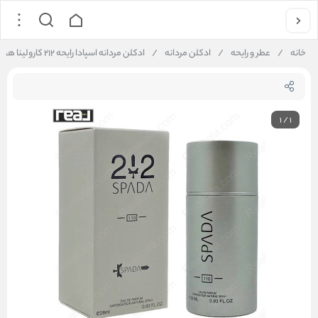
خانه
/
عطر و رایحه
/
ادکلن مردانه
/
ادکلن مردانه اسپادا رایحه ۲۱۲ کارولینا هررا | SPADA De Collection 110
1
/
1