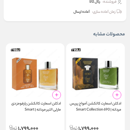
فروشنده:
رئال كالا
زمان آماده سازی:
آماده ارسال
محصولات مشابه
ادکلن اسمارت کالکشن آمواج پرپس
ادکلن اسمارت کالکشن پارفومز دی
ا
مردانه | Smart Collection 690
مارلی التیر مردانه | Smart
l
Collection 680 100ml
100ml
1,799,000
1,799,000