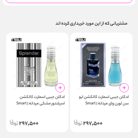
مشتریانی که از این مورد خریداری کرده اند
ادکلن جیبی اسمارت کالکشن ایو
ادکلن جیبی اسمارت کالکشن
ا
سن لورن وای مردانه | Smart
اسپلندور مشکی مردانه | Smart
l
Collection 466 15ml
Collection 508 15ml
297,500
297,500