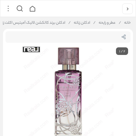
خانه
/
عطر و رایحه
/
ادکلن زنانه
/
ادکلن برند کالکشن لالیک آمیتیس اکلت زنانه | d Collection No. 081
1
/
2