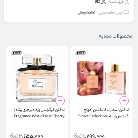
فروشنده:
رئال كالا
زمان آماده سازی:
آماده ارسال
محصولات مشابه
ادکلن اسمارت کالکشن آمواج
ادکلن فرگرانس ورد دیر چری زنانه |
ا
گایدنس زنانه | Smart Collection
Fragrance World Dear Cherry
l
Eau de Parfum
689 100ml
2,655,000
1,799,000