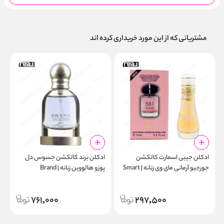
مشتریانی که از این مورد خریداری کرده اند
ادکلن جیبی اسمارت کالکشن
ادکلن برند کالکشن جسوس دل
ا
جورجیو آرمانی مای وی زنانه | Smart
پوزو هالووین زنانه | Brand
مر
Collection No. 107
Collection 581 15ml
761,000
297,500