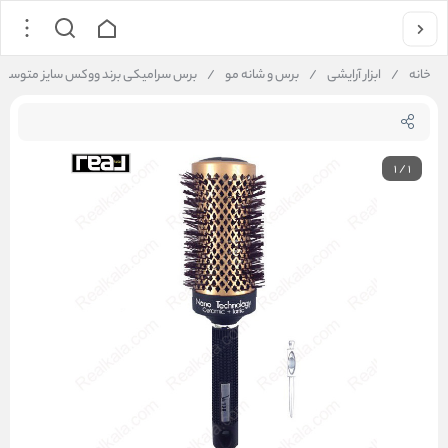
خانه
/
ابزار آرایشی
/
برس و شانه مو
/
برس سرامیکی برند ووکس سایز متوسط Hair Brush Vox Medium Size
1
/
1