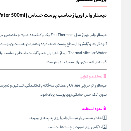
بررسی تخصصی
میسلار واتر اوریاژ مناسب پوست حساس | Uriage Thermal Micellar Water 500ml
میسلار واتر اوریاژ مدل Eau Thermale یک
آلودگی‌ها و آرایش را از سطح پوست حذف کرده و همزمان به تسکین پوست
گزینه‌ای اقتصادی برای مصرف مداوم است.
🧬 عملکرد و کارایی
میسلار واتر حرارتی Uriage با عملکرد سه‌گانه پاک‌کنن
بدون آنکه حس خشکی روی پوست ایجاد شود.
🧴 نحوه استفاده
1️⃣ مقدار مناسبی از میسلار واتر را روی پد پنبه‌ای بریزید.
2️⃣ به‌آرامی روی صورت و چشم‌ها بکشید.