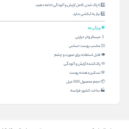
3️⃣ تا پاک شدن کامل آرایش و آلودگی ادامه دهید.
4️⃣ نیاز به آبکشی ندارد.
🌟 ویژگی‌ها
💧 میسلار واتر حرارتی
🧖 مناسب پوست حساس
👁️ قابل استفاده برای صورت و چشم
🧼 پاک‌کننده آرایش و آلودگی
🌸 تسکین‌دهنده پوست
📦
حجم محصول 500 میل
🏭 ساخت کشور: فرانسه