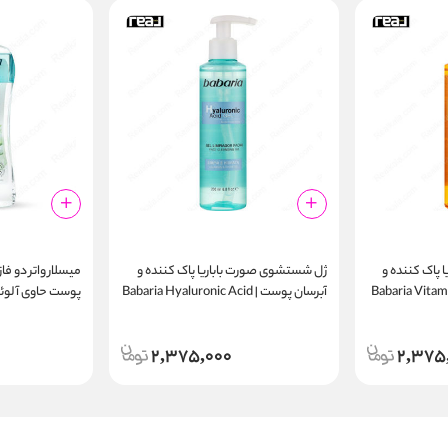
پاک‌ کننده و
ژل شستشوی صورت باباریا پاک‌ کننده و
میسلار واتر دو فاز
نده پوست | Babaria Vitamin C
آبرسان پوست | Babaria Hyaluronic Acid
Skin Types Aloe
Face Cleansing Gel 200ml
Fac
400ml
2,375,000
2,375