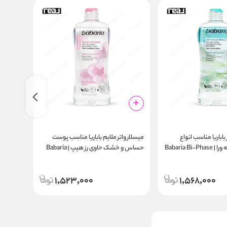
 باباریا مناسب انواع
میسلار واتر ملایم باباریا مناسب پوست
فوم شوی
پوست حاوی آلوئه ورا | Babaria Bi-Phase
حساس و خشک حاوی رز هیپ | Babaria
وای
m 120ml
Gentle Micellar Water Sensitive &
Micellar Water All 
Dry Skin Rosehip 400ml
1,523,000
1,568,000