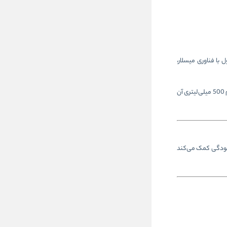
صول با فناوری میسلار،
Thermal Micellar Water اوریاژ با فرمول هیپوآلرژنیک، انتخابی مناسب برای استفاده روزانه محسوب می‌شود و بدون نیاز به شستشو، پوست را تمیز و آرام می‌سازد. حجم 500 میلی‌لیتری آن
ش و آلودگی کمک می‌کند