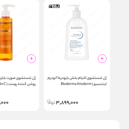
ژل شستشوی التیام‌ بخش بایودرما آتودرم
ژل شستشوی صورت باباریا 
اینتنسیو | Bioderma Atoderm
روشن‌ کن
e Cleansing Gel 200ml
Intensive Gel Moussant 1000ml
,000
3,899,000