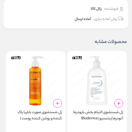
فروشنده:
رئال كالا
زمان آماده سازی:
آماده ارسال
محصولات مشابه
ژل شستشوی التیام‌ بخش بایودرما
ژل شستشوی صورت باباریا پاک‌
ژ
آتودرم اینتنسیو | Bioderma
کننده و روشن‌ کننده پوست |
g
Babaria Vitamin C Face
Atoderm Intensive Gel
l
Cleansing Gel 200ml
Moussant 1000ml