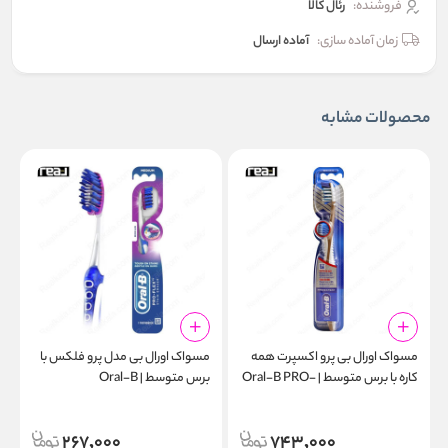
فروشنده:
رئال كالا
زمان آماده سازی:
آماده ارسال
محصولات مشابه
مسواک اورال‌ بی پرو اکسپرت همه‌
مسواک اورال بی مدل پرو فلکس با
م
کاره با برس متوسط | Oral-B PRO-
برس متوسط | Oral-B
l
Toothbrush Pro-Flex Satin
EXPERT All-in-One Medium 35
t
Eraser Medium
267,000
743,000