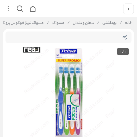
خانه
/
بهداشتی
/
دهان و دندان
/
مسواک
/
مسواک تریزا فوکوس پرو کلین با برس متوسط بسته ۴ عددی | ck
1
/
1