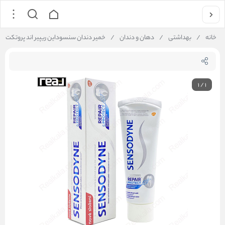
خانه
/
بهداشتی
/
دهان و دندان
/
خمیر دندان سنسوداین ریپیر اند پروتکت وایتنینگ | & Protect Whitening Toothpaste 75ml
1
/
1