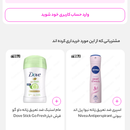
وارد حساب کاربری خود شوید
مشتریانی که از این مورد خریداری کرده اند
اسپری ضد تعریق زنانه نیوا پرل اند
مام استیک ضد تعریق زنانه داو گو
ر
بیوتی Nivea Antiperspirant
فرش خیار Dove Stick Go Fresh
r
l
Cucumber 40gr
Spray Pearl & Beauty 48h 150ml