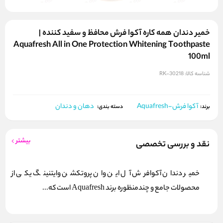
خمیر دندان همه کاره آکوا فرش محافظ و سفید کننده |
Aquafresh All in One Protection Whitening Toothpaste
100ml
شناسه کالا:
RK-30218
آکوا فرش-Aquafresh
دهان و دندان
برند:
دسته بندی:
بیشتر
نقد و بررسی تخصصی
خمیر دندان آکوافرش آل این وان پروتکشن وایتنینگ یکی از
محصولات جامع و چندمنظوره برند Aquafresh است که...