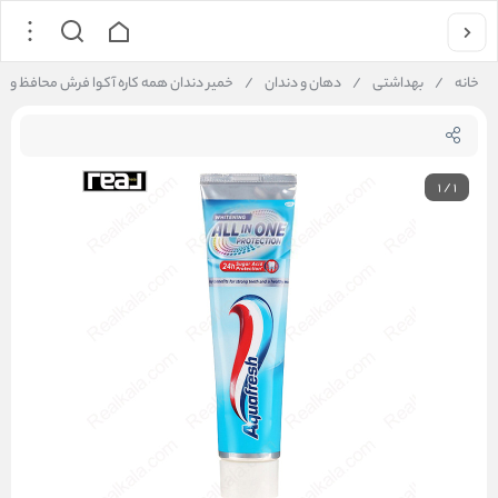
خانه
/
بهداشتی
/
دهان و دندان
/
خمیر دندان همه کاره آکوا فرش محافظ و سفید کننده | tection Whitening Toothpaste 100ml
1
/
1