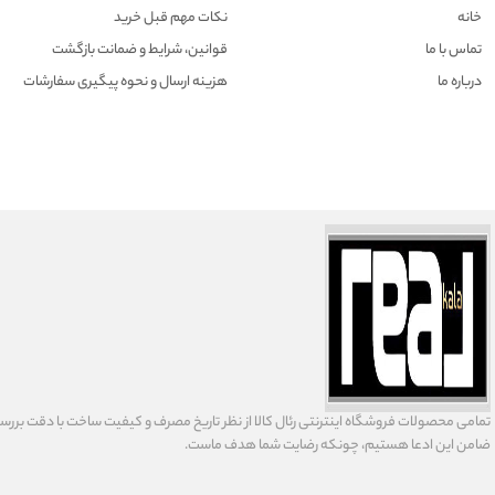
خانه
نکات مهم قبل خرید
تماس با ما
قوانین، شرایط و ضمانت بازگشت
درباره ما
هزينه ارسال و نحوه پیگیری سفارشات
تمامى محصولات فروشگاه اينترنتى رئال كالا از نظر تاریخ مصرف و كيفيت ساخت با دقت بررسى
ضامن اين ادعا هستيم، چونكه رضايت شما هدف ماست.