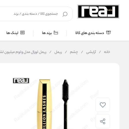
دسته بندی های کالا
برند ها
لینک ها
خانه
/
آرایشی
/
چشم
/
ریمل
/
ریمل لورال مدل ولوم میلیون لشز کربن بلک shes Carbon Black Mascara