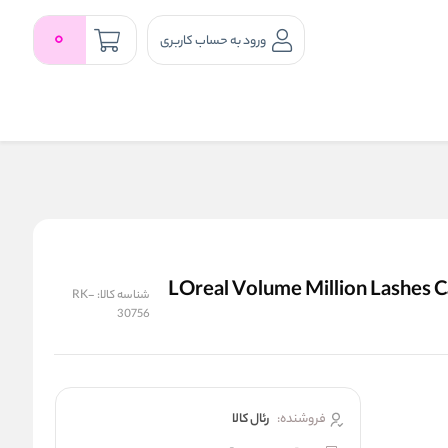
0
ورود به حساب کاربری
دل ولوم میلیون لشز کربن بلک LOreal Volume Million Lashes Carbon
شناسه کالا:
RK-
30756
فروشنده:
رئال كالا