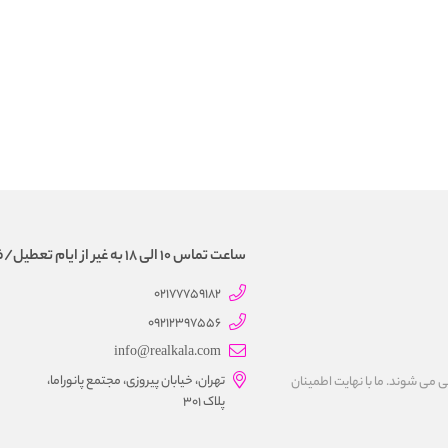
ساعت تماس 10 الی 18 به غیر از ایام تعطیل/فروش و تحویل حضوری نداریم
02177759182
09212397556
info@realkala.com
تهران، خیابان پیروزی، مجتمع پانوراما،
 می شوند. ما با نهايت اطمينان
پلاک 301