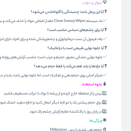
💡
سوال و جواب
❓ آیا این ریمل باعث چسبندگی یا گلوله‌شدن می‌شود؟
✅ نه، سیستم Clean Sweep Wiper مقدار اضافی مواد را حذف می‌کند و برس Millionizer تفکیک کامل ایجاد می‌کند.
❓ آیا برای چشم‌های حساس مناسب است؟
✅ بله، فرمول آن تست درماتولوژی و چشم‌پزشکی شده و برای افراد دارای لنز
❓ آیا جلوه نهایی طبیعی است یا دراماتیک؟
✅ جلوه نهایی مشکی عمیق، حجیم و مرتب است؛ مناسب آرایش‌های روزانه و
❓ آیا مژه‌ها را بلند هم می‌کند یا فقط حجم می‌دهد؟
✅ تمرکز اصلی روی حجم‌دهی و تفکیک است، اما جلوه نهایی باعث بلندتر دی
🧴
نحوه استفاده
1️⃣ برس را از محفظه خارج کرده و از ریشه تا نوک با حرکت مستقیم بکشید
2️⃣ برای حجم بیشتر، یک یا دو لایه دیگر اعمال کنید و اجازه دهید خشک شود
3️⃣ در پایان روز با پاک‌کننده ملایم آرایش چشم پاک شود
🌟
ویژگی‌ها
🧲 حجم‌دهی شدید با برس Millionizer