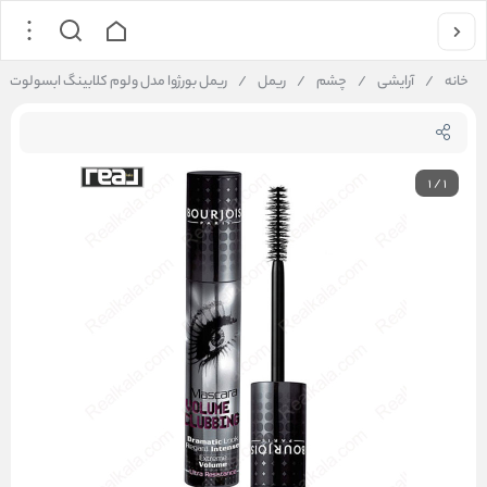
خانه
/
آرایشی
/
چشم
/
ریمل
/
ریمل بورژوا مدل ولوم کلابینگ ابسولوت بلک | is Volume Clubbing Mascara
1
/
1