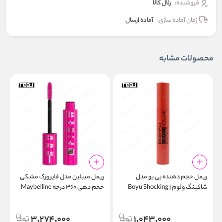
فروشنده:
رئال كالا
زمان آماده سازی:
آماده ارسال
محصولات مشابه
ریمل حجم‌ دهنده بی یو مدل
ریمل میبلین مدل فایر ورک مشکی
ر
شاکینگ ولوم | Boyu Shocking
حجم دهی ۳۶۰ درجه Maybelline
e
Lash Sensational Firework
Volume Mascara
Mascara Black
3,274,000
1,043,000