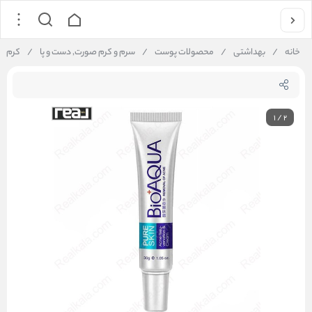
خانه
/
بهداشتی
/
محصولات پوست
/
سرم و کرم صورت, دست و پا
/
کرم ضد جوش بیو 
1
/
2