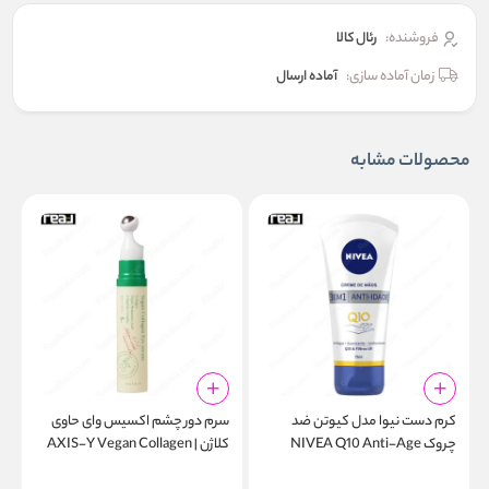
فروشنده:
رئال كالا
زمان آماده سازی:
آماده ارسال
محصولات مشابه
کرم دست نیوا مدل کیوتن ضد
سرم دور چشم اکسیس وای حاوی
ک
چروک NIVEA Q10 Anti-Age
کلاژن | AXIS-Y Vegan Collagen
o
Eye Serum 10ml
Hand Cream 75ml