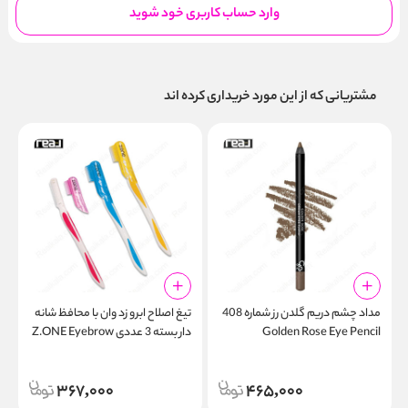
وارد حساب کاربری خود شوید
مشتریانی که از این مورد خریداری کرده اند
مداد چشم دریم گلدن رز شماره 408
تیغ اصلاح ابرو زد وان با محافظ شانه‌
Golden Rose Eye Pencil
دار بسته 3 عددی Z.ONE Eyebrow
0
Razor Z‑804
367,000
465,000