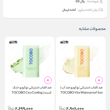
فروشنده:
رئال كالا
زمان آماده سازی:
آماده ارسال
محصولات مشابه
ضد آفتاب استیکی توکوبو ضد آب |
ضد آفتاب استیکی توکوبو خنک
ض
TOCOBO Vita Waterproof Sun
کننده | TOCOBO Cica Cooling
g
Sun Stick SPF50+ PA++++ 18g
Stick SPF50+ PA++++ 18g
2,699,000
2,906,000