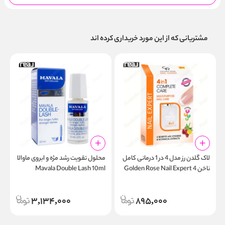
مشتریانی که از این مورد خریداری کرده اند
لاک گلدن رز مدل 4 در 1 درمانی کامل
محلول تقویت رشد مژه و ابروی ماوالا
آ
ناخن Golden Rose Nail Expert 4
Mavala Double Lash 10ml
&
in 1 Complete Care
n
3,134,000
895,000