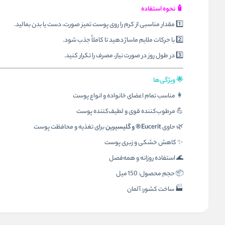
🧴 نحوه استفاده
1️⃣ مقدار مناسبی از کرم را روی پوست تمیز صورت، دست یا بدن بمالید.
2️⃣ با حرکات ملایم ماساژ دهید تا کاملاً جذب شود.
3️⃣ در طول روز در صورت نیاز، مصرف را تکرار کنید.
🌟 ویژگی‌ها
👩 مناسب تمام اعضای خانواده و انواع پوست
💪 مرطوب‌کننده قوی و لطیف‌کننده پوست
🌿 حاوی
Eucerit® و گلیسیرین
برای تغذیه و محافظت پوست
✨ کاهش خشکی و زبری پوست
🌊 استفاده روزانه و همه‌فصل
📦 حجم محصول: 150 میل
🏭 ساخت کشور: آلمان