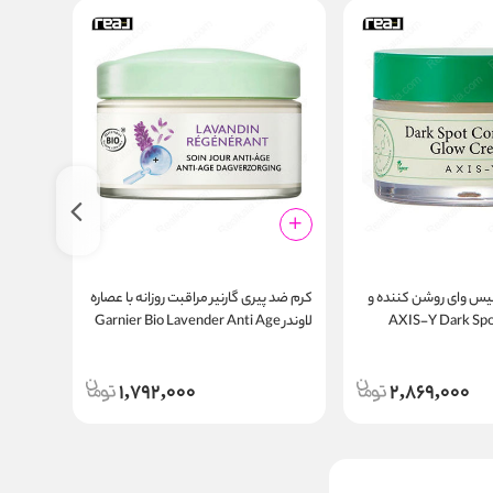
س وای روشن کننده و
کرم ضد پیری گارنیر مراقبت روزانه با عصاره
کرم مات‌ 
سان پوست | AXIS-Y Dark Spot
لاوندر Garnier Bio Lavender Anti Age
r Cream
Day Cream 50ml
Correcting Gl
50ml
1,792,000
2,869,000