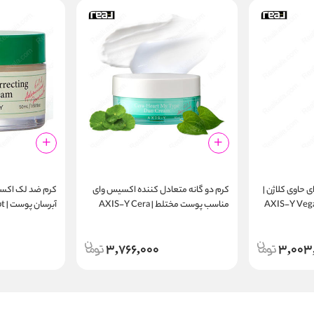
حاوی کلاژن |
کرم دو گانه متعادل‌ کننده اکسیس‌ وای
کرم ضد لک اکسی
AXIS-Y Vega
مناسب پوست مختلط | AXIS-Y Cera
آبر
ow Cream 50ml
Heart My Type Duo Cream 60ml
3,766,000
3,003