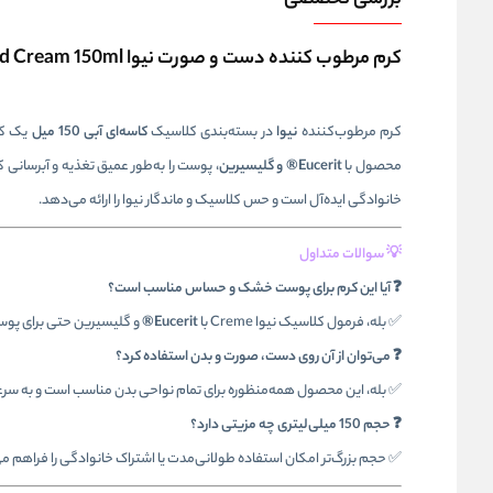
بررسی تخصصی
کرم مرطوب کننده دست و صورت نیوا Nivea Face And Hand Cream 150ml
کرم مرطوب‌کننده
نیوا
در بسته‌بندی کلاسیک
کاسه‌ای آبی 150 میل
یک ک
محصول با
Eucerit® و گلیسیرین
خانوادگی ایده‌آل است و حس کلاسیک و ماندگار نیوا را ارائه می‌دهد.
💡 سوالات متداول
❓ آیا این کرم برای پوست خشک و حساس مناسب است؟
✅ بله، فرمول کلاسیک نیوا Creme با
Eucerit®
و گلیسیرین حتی برای پ
❓ می‌توان از آن روی دست، صورت و بدن استفاده کرد؟
✅ بله، این محصول همه‌منظوره برای تمام نواحی بدن مناسب است و به س
❓ حجم 150 میلی‌لیتری چه مزیتی دارد؟
✅ حجم بزرگ‌تر امکان استفاده طولانی‌مدت یا اشتراک خانوادگی را فراهم م