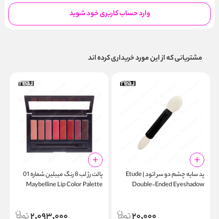
وارد حساب کاربری خود شوید
مشتریانی که از این مورد خریداری کرده اند
پد سایه چشم دو سر اتود | Etude
پالت رژ لب 8 رنگ میبلین شماره 01
ت
Maybelline Lip Color Palette
Double‑Ended Eyeshadow
r
Applicator
l
2,093,000
20,000