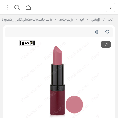
خانه
/
آرایشی
/
لب
/
رژ لب جامد
/
رژ لب جامد مات مخملی گلدن رز شماره 39 Golden Rose Velvet Matte Lipstick
1
/
1