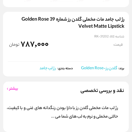
رژ لب جامد مات مخملی گلدن رز شماره 39 Golden Rose
Velvet Matte Lipstick
شناسه کالا:
RK-31202
787,000
تومان
قیمت:
گلدن رز-Golden Rose
رژ لب جامد
برند:
دسته بندی:
بیشتر
نقد و بررسی تخصصی
رژ لب مات مخملی گلدن رز با دارا بودن رنگدانه های غنی و با کیفیت،
حالتی مخملی و نرم به لب های شما می ...