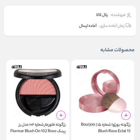
فروشنده:
رئال كالا
زمان آماده سازی:
آماده ارسال
محصولات مشابه
رژگونه بورژوا شماره ۱۵ | Bourjois
رژگونه فلورمار شماره ۱۰۲ مدل رز
Blush Rose Eclat 15
پینک Flormar Blush On 102 Rose
o
k
Pink