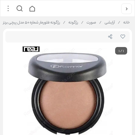
خانه
/
آرایشی
/
صورت
/
رژگونه
/
رژگونه فلورمار شماره ۵۰ مدل پیچی برنز Flormar Baked Blush-On 050 Peachy Bronze
1
/
1