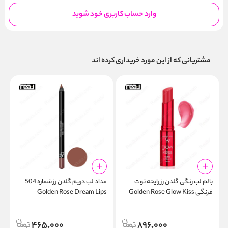
وارد حساب کاربری خود شوید
مشتریانی که از این مورد خریداری کرده اند
بالم لب رنگی گلدن رز رایحه توت
مداد لب دریم گلدن رز شماره 504
م
فرنگی Golden Rose Glow Kiss
Golden Rose Dream Lips
l
Lipliner
Tinted Lip Balm 02 Strawberry
465,000
896,000