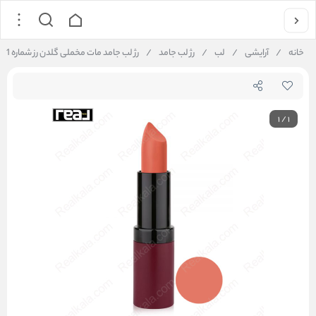
خانه
/
آرایشی
/
لب
/
رژ لب جامد
/
رژ لب جامد مات مخملی گلدن رز شماره 21 Golden Rose Velvet Matte Lipstick
1
/
1