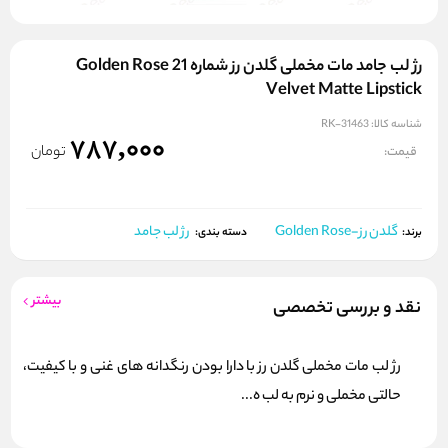
رژ لب جامد مات مخملی گلدن رز شماره 21 Golden Rose
Velvet Matte Lipstick
شناسه کالا:
RK-31463
787,000
تومان
قیمت:
گلدن رز-Golden Rose
رژ لب جامد
برند:
دسته بندی:
بیشتر
نقد و بررسی تخصصی
رژ لب مات مخملی گلدن رز با دارا بودن رنگدانه های غنی و با کیفیت،
حالتی مخملی و نرم به لب ه...