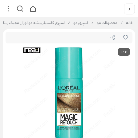
خانه
/
محصولات مو
/
اسپری مو
/
اسپری کانسیلر ریشه مو لورال مجیک ریتاچ رنگ بلوند تیره ay Blond Foncé 75ml
1
/
4