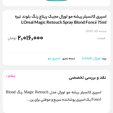
اسپری کانسیلر ریشه مو لورال مجیک ریتاچ رنگ بلوند تیره
LOreal Magic Retouch Spray Blond Foncé 75ml
شناسه کالا:
32587
2,016,000
تومان
قیمت:
لورال-Loreal
اسپری مو
برند:
دسته بندی:
بیشتر
نقد و بررسی تخصصی
اسپری کانسیلر ریشه مو لورال مدل Magic Retouch رنگ Blond
Foncé یک اسپری پوشاننده سریع و موقتی برای پن...