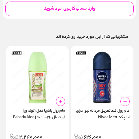
وارد حساب کاربری خود شوید
مشتریانی که از این مورد خریداری کرده اند
مام رول ضد تعریق مردانه نیوا درای
مام رول باباریا مدل آلوئه‌ ورا
ب
ایمپکت Nivea Men
اورجینال ۲۴ ساعته | Babaria Aloe
o
Original Deodorant Roll-On 24h
Antiperspirant Roll On Dry
m
75ml
Impact
2,240,000
626,000