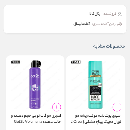
فروشنده:
رئال كالا
زمان آماده سازی:
آماده ارسال
محصولات مشابه
اسپری پوشاننده موقت ریشه مو
اسپری مو گات تو بی حجم دهنده و
ا
لورال مجیک ریتاچ مشکی | L'Oreal
حالت دهنده Got2b Volumania
ن
g
24h Volumising Hairspray
Magic Retouch Instant Root