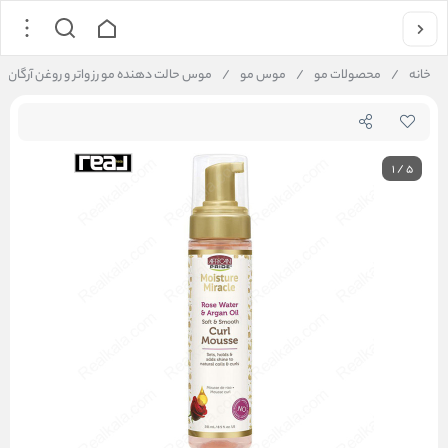
خانه
/
محصولات مو
/
موس مو
/
موس حالت‌ دهنده مو رز واتر و روغن آرگان آفریکن پراید | r & Argan Oil Curl Mousse
1
/
5