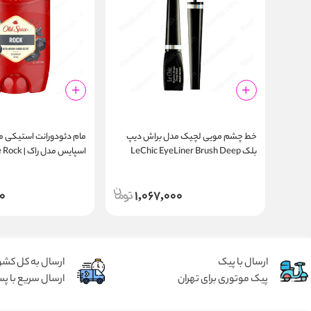
خط چشم مویی لچیک مدل براش دیپ
مام دئودورانت استیکی مرد
بلک LeChic EyeLiner Brush Deep
اسپایس مدل را
Deodorant Stick 50ml
Black
0
1,067,000
ارسال با پیک
ارسال به کل کشو
پیک موتوری برای تهران
ارسال سریع با پس