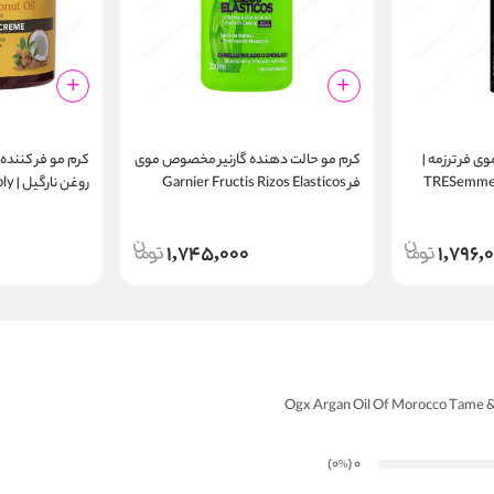
 فر ترزمه |
کرم مو حالت‌ دهنده گارنیر مخصوص موی
کرم مو فر کننده ا
TRESemme 
فر Garnier Fructis Rizos Elasticos
روغن
oconut Oil Curl
300ml
efining Cream
1,745,000
1,796,
)
(0
0
%