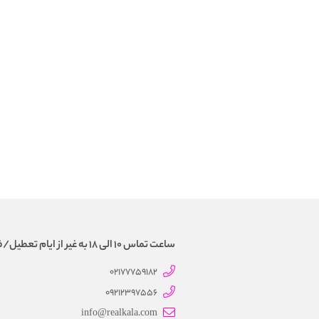
ساعت تماس 10 الی 18 به غیر از ایام تعطیل/فروش و تحویل حضوری نداریم
02177759182
09212397556
info@realkala.com