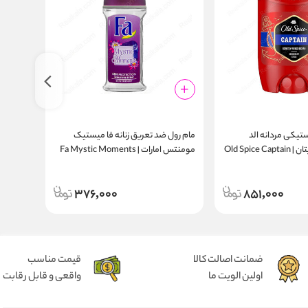
تیکی مردانه الد
مام رول ضد تعریق زنانه فا میستیک
مام دئود
اسپایس مدل کاپتان | Old Spice Captain
مومنتس امارات | Fa Mystic Moments
ck 50ml
Antiperspirant Roll-On UAE
Deodor
376,000
851,000
ضمانت اصالت کالا
قیمت مناسب
اولین الویت ما
واقعی و قابل رقابت