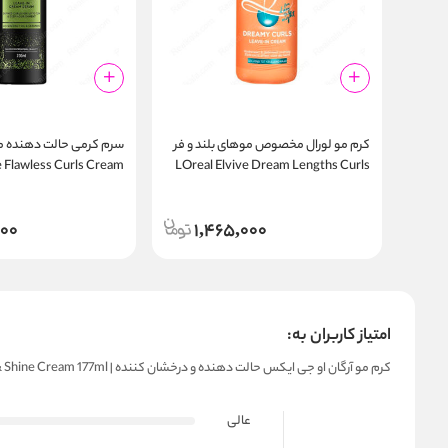
کرم مو لورال مخصوص موهای بلند و فر
سرم کرمی حالت‌ دهنده موی
Flawless Curls Cream
LOreal Elvive Dream Lengths Curls
Serum 72H Definition
200ml
000
1,465,000
امتیاز کاربران به:
کرم مو آرگان او جی ایکس حالت‌ دهنده و درخشان‌ کننده | Ogx Argan Oil Of Morocco Tame & Shine Cream 177ml
عالی