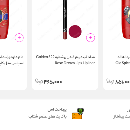
انه الد
مداد لب دریم گلدن رز شماره 522 Golden
مام دئودورانت اس
ک | Old Spice Rock
Rose Dream Lips Lipliner
ant Stick 50ml
465,000
851,00
ر
پرداخت امن
ت پیشتاز
با کارت های عضو شتاب