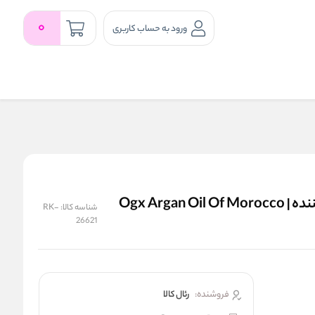
0
ورود به حساب کاربری
کرم مو آرگان او جی ایکس حالت‌ دهنده و درخشان‌ کننده | Ogx Argan Oil Of Morocco
شناسه کالا:
RK-
26621
فروشنده:
رئال كالا