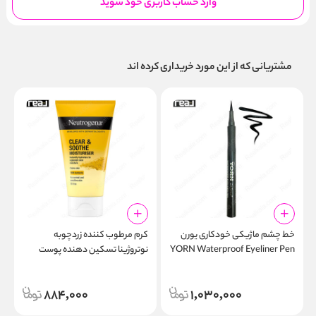
وارد حساب کاربری خود شوید
مشتریانی که از این مورد خریداری کرده اند
خط چشم ماژیکی خودکاری یورن
کرم مرطوب‌ کننده زردچوبه
ک
YORN Waterproof Eyeliner Pen
نوتروژینا تسکین دهنده پوست
r
Neutrogena Clear & Soothe
75ml
884,000
1,030,000