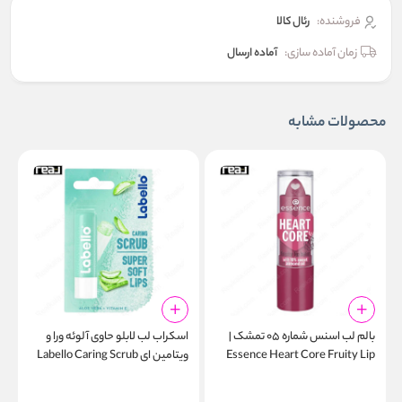
فروشنده:
رئال كالا
زمان آماده سازی:
آماده ارسال
محصولات مشابه
بالم لب اسنس شماره ۰۵ تمشک |
اسکراب لب لابلو حاوی آلوئه ورا و
ب
Essence Heart Core Fruity Lip
ویتامین ای Labello Caring Scrub
m
Aloe Vera Super Soft Lips
Balm Bold Blackberry