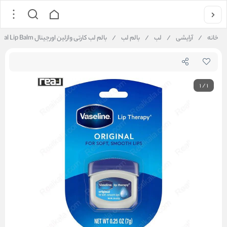
خانه
/
آرایشی
/
لب
/
بالم لب
/
بالم لب کارتی وازلین اورجینال Vaseline Original Lip Balm
1
/
1