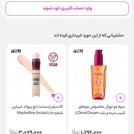
وارد حساب کاربری خود شوید
مشتریانی که از این مورد خریداری کرده اند
سرم مو لورال مخصوص موهای
کانسیلر اینستنت ایج ریواند میبلین
آسیب دیده و بلند LOreal Dream
شماره ۱۱۰ | Maybelline Instant
0
Age Rewind 110 Fair
Long Serum
3,079,000
1,792,000