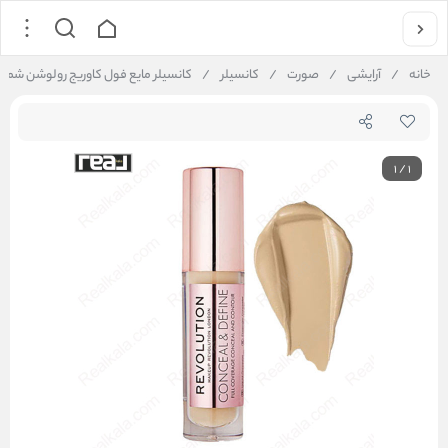
خانه
/
آرایشی
/
صورت
/
کانسیلر
/
کانسیلر مایع فول کاوریج رولوشن شماره volution Conceal & Define Concealer C 7
1
/
1