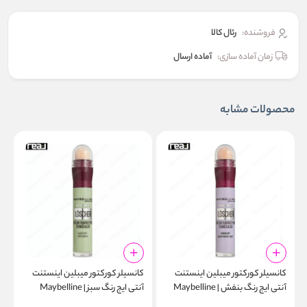
فروشنده:
رئال كالا
زمان آماده سازی:
آماده ارسال
محصولات مشابه
کانسیلر کورکتور میبلین اینستنت
کانسیلر کورکتور میبلین اینستنت
ک
آنتی ایج رنگ بنفش | Maybelline
آنتی ایج رنگ سبز | Maybelline
r
Instant Anti-Age Green Color
Instant Anti-Age Purple Color