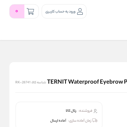
0
ورود به حساب کاربری
شناسه کالا:
RK-28741
فروشنده:
رئال كالا
زمان آماده سازی:
آماده ارسال