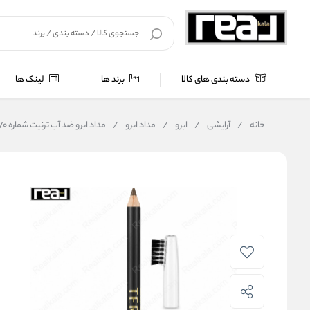
دسته بندی های کالا
برند ها
لینک ها
خانه
/
آرایشی
/
ابرو
/
مداد ابرو
/
مداد ابرو ضد آب ترنیت شماره ۷۰ برس دار | TERNIT Waterproof Eyebrow Pencil 70