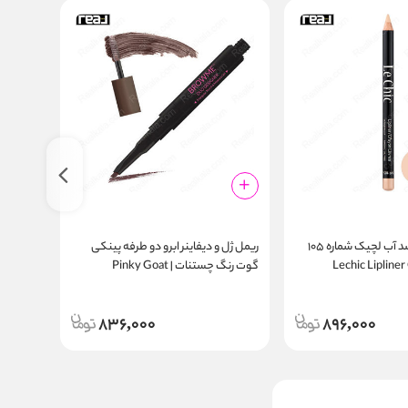
مداد کانتور لب ضد آب لچیک شماره ۱۰۵
ریمل ژل و دیفاینر ابرو دو طرفه پینکی
ریمل ژل 
Lechic Lipline
گوت رنگ چستنات | Pinky Goat
e Bean
Browme Duo Designer Chestnut
836,000
896,000