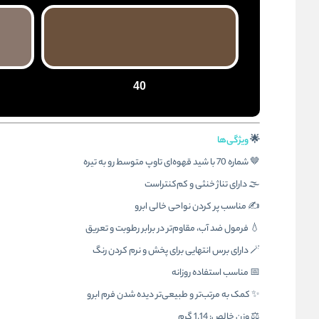
40
🌟
ویژگی‌ها
🤎 شماره 70 با شید قهوه‌ای تاوپ متوسط رو به تیره
🌫️ دارای تناژ خنثی و کم‌کنتراست
✍️ مناسب پر کردن نواحی خالی ابرو
💧 فرمول ضد آب، مقاوم‌تر در برابر رطوبت و تعریق
🪄 دارای برس انتهایی برای پخش و نرم کردن رنگ
📅 مناسب استفاده روزانه
✨ کمک به مرتب‌تر و طبیعی‌تر دیده شدن فرم ابرو
⚖️ وزن خالص: 1.14 گرم