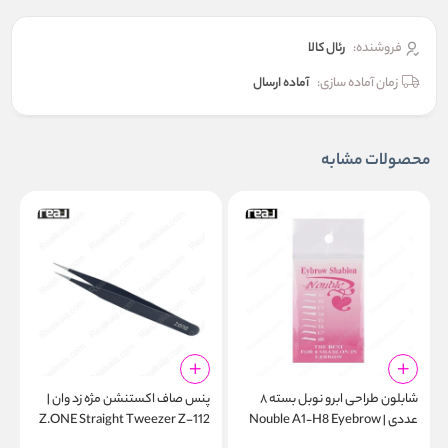
فروشنده:
رئال كالا
زمان آماده سازی:
آماده ارسال
محصولات مشابه
شابلون طراحی ابرو نوبل بسته ۸
پنس صاف اکستنشن مژه زد وان |
پ
عددی | Nouble A1‑H8 Eyebrow
Z.ONE Straight Tweezer Z-112
r
1
Stencil Pack