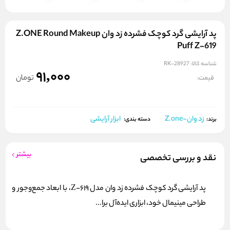
پد آرایشی گرد کوچک فشرده زد وان Z.ONE Round Makeup
Puff Z-619
شناسه کالا:
RK-28927
91,000
تومان
قیمت:
زد وان-Z.one
ابزار آرایشی
برند:
دسته بندی:
بیشتر
نقد و بررسی تخصصی
پد آرایشی گرد کوچک فشرده زد وان مدل Z-619، با ابعاد جمع‌وجور و
طراحی مینیمال خود، ابزاری ایده‌آل برا...