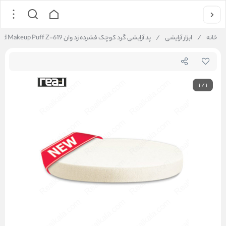
خانه
/
ابزار آرایشی
/
پد آرایشی گرد کوچک فشرده زد وان Z.ONE Round Makeup Puff Z-619
1
/
1