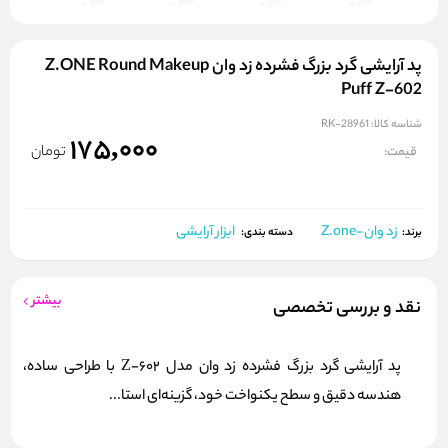
پد آرایشی گرد بزرگ فشرده زد وان Z.ONE Round Makeup
Puff Z-602
شناسه کالا:
RK-28961
175,000
تومان
قیمت:
زد وان-Z.one
ابزار آرایشی
برند:
دسته بندی:
بیشتر
نقد و بررسی تخصصی
پد آرایشی گرد بزرگ فشرده زد وان مدل Z-602 با طراحی ساده،
هندسه دقیق و سطح یکنواخت خود، گزینه‌ای استا...