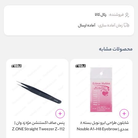
فروشنده:
رئال كالا
زمان آماده سازی:
آماده ارسال
محصولات مشابه
شابلون طراحی ابرو نوبل بسته ۸
پنس صاف اکستنشن مژه زد وان |
پ
عددی | Nouble A1‑H8 Eyebrow
Z.ONE Straight Tweezer Z-112
r
1
Stencil Pack