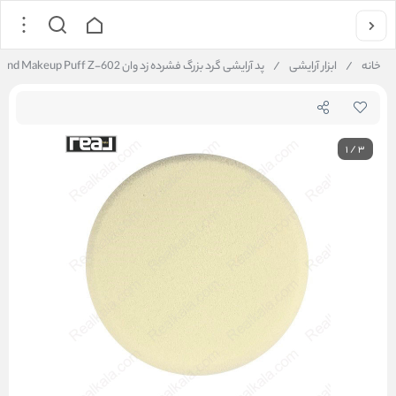
خانه
/
ابزار آرایشی
/
پد آرایشی گرد بزرگ فشرده زد وان Z.ONE Round Makeup Puff Z-602
1
/
3