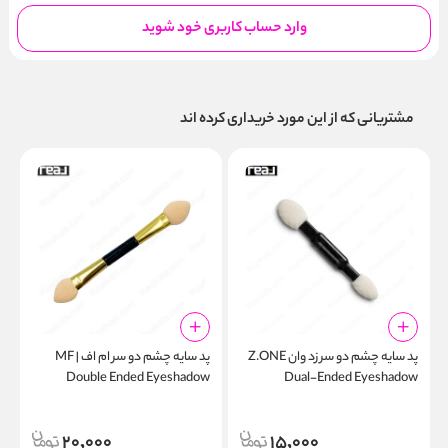
وارد حساب کاربری خود شوید
مشتریانی که از این مورد خریداری کرده اند
پد سایه چشم دو سر زد وان Z.ONE
پد سایه چشم دو سر ام اف | MF
پ
e
Double Ended Eyeshadow
Dual-Ended Eyeshadow
r
Applicator
Applicator Z-320
20,000
15,000