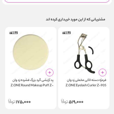
مشتریانی که از این مورد خریداری کرده اند
فرمژه دسته لاکی مخملی زد وان
پد آرایشی گرد بزرگ فشرده زد وان
پ
p
Z.ONE Round Makeup Puff Z-
Z.ONE Eyelash Curler Z-905
e
602
175,000
519,000