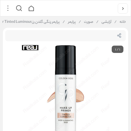
خانه
/
آرایشی
/
صورت
/
پرایمر
/
پرایمر رنگی گلدن رز Golden Rose MakeUp Primer Tinted Luminous
1
/
1