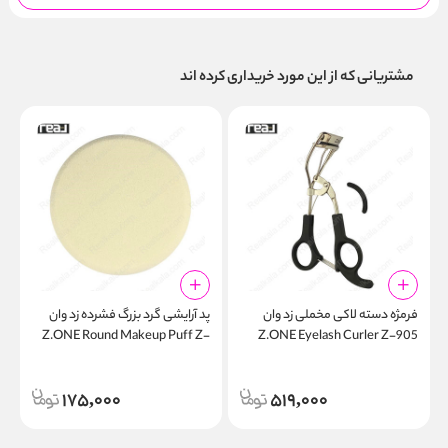
مشتریانی که از این مورد خریداری کرده اند
فرمژه دسته لاکی مخملی زد وان
پد آرایشی گرد بزرگ فشرده زد وان
ش
Z.ONE Round Makeup Puff Z-
Z.ONE Eyelash Curler Z-905
2
602
175,000
519,000