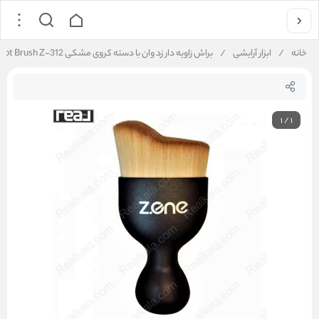
خانه
/
ابزار آرایشی
/
براش زاویه‌ دار زد وان با دسته کروی مشکی Z.ONE Angled Sculpt Brush Z-312
1
/
1