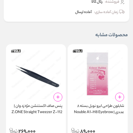
فروشنده:
رئال كالا
زمان آماده سازی:
آماده ارسال
محصولات مشابه
شابلون طراحی ابرو نوبل بسته ۸
پنس صاف اکستنشن مژه زد وان |
پ
عددی | Nouble A1‑H8 Eyebrow
Z.ONE Straight Tweezer Z-112
r
1
Stencil Pack
269,000
89,000