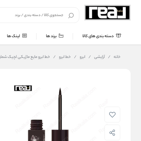
دسته بندی های کالا
برند ها
لینک ها
خانه
/
آرایشی
/
ابرو
/
خط ابرو
/
خط ابرو مایع ماژیکی لچیک شماره 540 hic Liquid Accent Liner