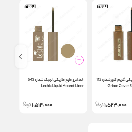
خط ابرو مایع ماژیکی گریم کاور شماره 112
خط ابرو مایع ماژیکی لچیک شماره 543
t Liner
Lechic Liquid Accent Liner
Grime Cover Sm
D
1,514,000
1,523,000