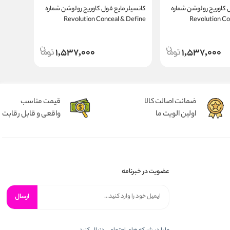
ل کاوریج رولوشن شماره
کانسیلر مایع فول کاوریج رولوشن شماره
ادکلن ج
Revolution Co
Revolution Conceal & Define
پویزن زنانه | ion 159 15ml
Concealer C 6
1,537,000
1,537,000
ضمانت اصالت کالا
قیمت مناسب
اولین الویت ما
واقعی و قابل رقابت
عضویت در خبرنامه
ارسال