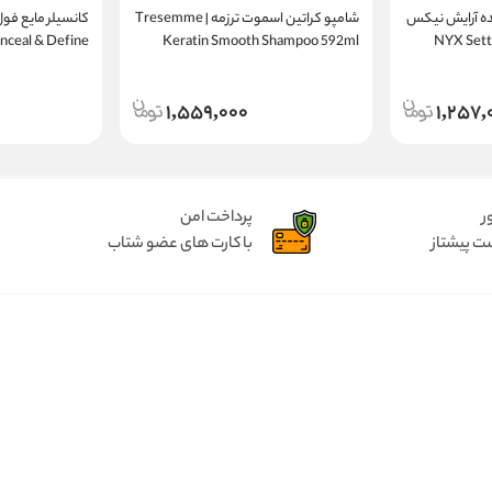
ه آرایش نیکس
شامپو کراتین اسموت ترزمه | Tresemme
کانسیلر مایع فو
nceal & Define
Keratin Smooth Shampoo 592ml
NYX Sett
Concealer C 7
1,559,000
1,257,
ر
پرداخت امن
ت پیشتاز
با کارت های عضو شتاب