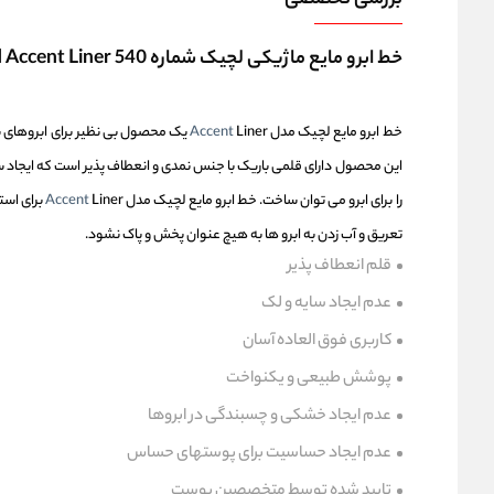
بررسی تخصصی
خط ابرو مایع ماژیکی لچیک شماره 540 Lechic Liquid Accent Liner
خط ابرو مایع لچیک مدل
Accent
Liner یک محصول بی نظیر برای ابروهای
این محصول دارای قلمی باریک با جنس نمدی و انعطاف پذیر است که ایجاد س
را برای ابرو می توان ساخت. خط ابرو مایع لچیک مدل
Accent
Liner برا
تعریق و آب زدن به ابرو ها به هیچ عنوان پخش و پاک نشود.
قلم انعطاف پذیر
عدم ایجاد سایه و لک
کاربری فوق العاده آسان
پوشش طبیعی و یکنواخت
عدم ایجاد خشکی و چسبندگی در ابروها
عدم ایجاد حساسیت برای پوستهای حساس
تایید شده توسط متخصصین پوست