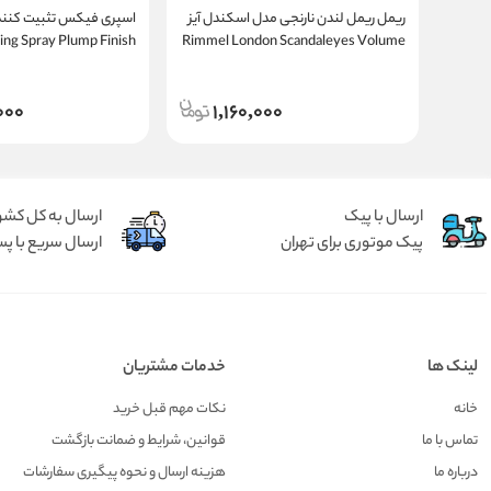
ریمل ریمل لندن نارنجی مدل اسکندل آیز
اسپری فیکس تثبیت کنند
ing Spray Plump Finish
Rimmel London Scandaleyes Volume
30ml
Flash Mascara
000
1,160,000
ارسال با پیک
ارسال به کل کشو
پیک موتوری برای تهران
ارسال سریع با پس
لینک ها
خدمات مشتریان
خانه
نکات مهم قبل خرید
تماس با ما
قوانین، شرایط و ضمانت بازگشت
درباره ما
هزينه ارسال و نحوه پیگیری سفارشات