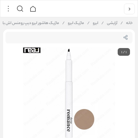
خانه
/
آرایشی
/
ابرو
/
ماژیک ابرو
/
ماژیک هاشور ابرو دیپ رومنس اش بلوند | omance Eyebrow Liner Ash Blonde
1
/
1