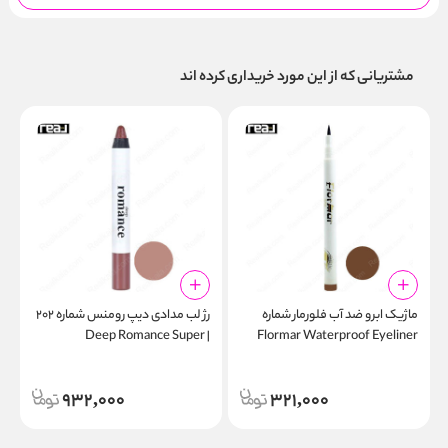
مشتریانی که از این مورد خریداری کرده اند
ماژیک ابرو ضد آب فلورمار شماره
رژ لب مدادی دیپ رومنس شماره ۲۰۲
م
| Deep Romance Super
Flormar Waterproof Eyeliner
1
Longwear Lipstick 202
Pen 02
932,000
321,000