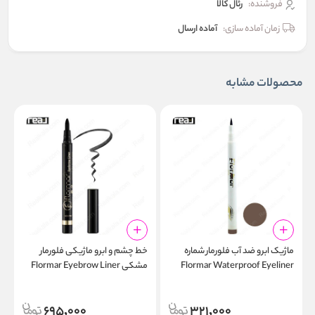
فروشنده:
رئال كالا
زمان آماده سازی:
آماده ارسال
محصولات مشابه
ماژیک ابرو ضد آب فلورمار شماره
خط چشم و ابرو ماژیکی فلورمار
م
Flormar Waterproof Eyeliner
مشکی Flormar Eyebrow Liner
r
3
Black 001
Pen 18
695,000
321,000