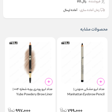
فروشنده:
رئال كالا
زمان آماده سازی:
آماده ارسال
محصولات مشابه
مداد ابرو مشکی منهتن |
مداد ابرو پودری یوبه شماره ۰۰۴ |
w
Yube Powdery Brow Liner
Manhattan Eyebrow Pencil
l
Pencil 004
Black 109W
997,000
799,000