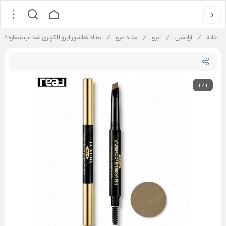
خانه
/
آرایشی
/
ابرو
/
مداد ابرو
/
مداد هاشور ابرو لاکچری ضد آب شماره ۳ | Luxury M&SH Waterproof Eyebrow Pen 3
1
/
1