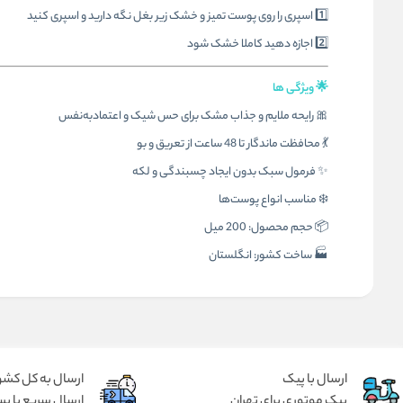
1️⃣ اسپری را روی پوست تمیز و خشک زیر بغل نگه دارید و اسپری کنید
2️⃣ اجازه دهید کاملا خشک شود
🌟 ویژگی ها
🎀 رایحه ملایم و جذاب مشک برای حس شیک و اعتمادبه‌نفس
💃 محافظت ماندگار تا 48 ساعت از تعریق و بو
✨ فرمول سبک بدون ایجاد چسبندگی و لکه
❄️ مناسب انواع پوست‌ها
📦 حجم محصول: 200 میل
🏭 ساخت کشور: انگلستان
ارسال با پیک
ارسال به کل کشو
پیک موتوری برای تهران
ارسال سریع با پس