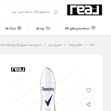
دسته بندی های کالا
برند ها
لینک ها
خانه
/
عطر و رایحه
/
اسپری بدن
/
اسپری ضد تعریق رکسونا زنانه ماسک na Musc Spray