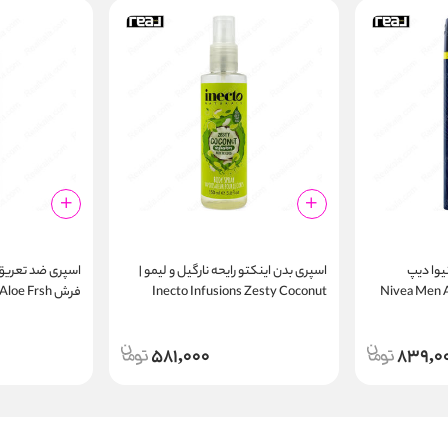
یوا دیپ
اسپری بدن اینکتو رایحه نارگیل و لیمو |
اسپری ضد تعریق
Nivea Men Anti
Inecto Infusions Zesty Coconut
فرش loe Frsh
nt Spray 250ml
Body Spray 150ml
Spr
581,000
839,0