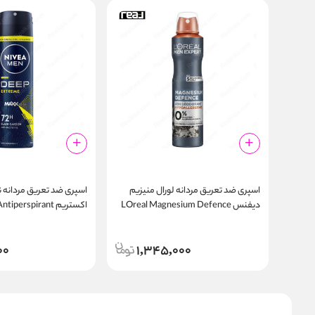
اسپری ضد تعریق مردانه لورال منیزیم
اسپری ضد تعریق مردانه ن
دیفنس LOreal Magnesium Defence
اکستریم perspirant
ay Deep Extreme 150m
48h Spray
00
1,345,000