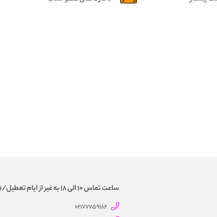
ساعت تماس 10 الی 18 به غیر از ایام تعطیل/فروش و تحویل حضوری نداریم
02177759182