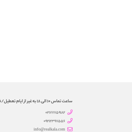
ساعت تماس 10 الی 18 به غیر از ایام تعطیل/فروش و تحویل حضوری نداریم
02177759182
09212397556
info@realkala.com