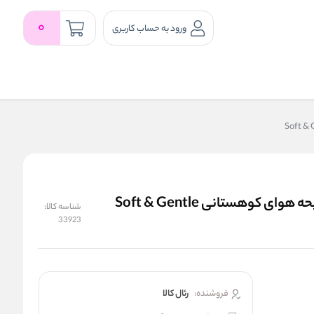
0
ورود به حساب کاربری
اسپری ضد تعریق مردانه سافت اند جنتل سه‌ گانه رایحه هوای کوهستانی Soft & Gentle
شناسه کالا:
33923
فروشنده:
رئال كالا