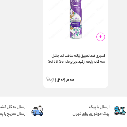
اسپری ضد تعریق زنانه سافت اند جنتل
سه‌ گانه رایحه ارکید دیزایر Soft & Gentle
Triple Action Orchid Desire Spray
250ml
1,209,000
ارسال با پیک
ارسال به کل کشو
پیک موتوری برای تهران
ارسال سریع با پس