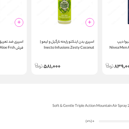
یوا دیپ
اسپری بدن اینکتو رایحه نارگیل و لیمو |
اسپری ضد تعریق
Nivea Men Anti
Inecto Infusions Zesty Coconut
فرش loe Frsh
nt Spray 250ml
Body Spray 150ml
Spr
581,000
839,0
)
(0
0
%