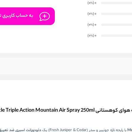
)
(0
0
%
)
(0
0
%
به حساب کاربری تا
)
(0
0
%
)
(0
0
%
Soft & Gentle Triple Action Mo
M
با رایحه تازه جونیپر و سدر (Fresh Juniper & Cedar) یک
دئودورانت اسپری ضد تعریق