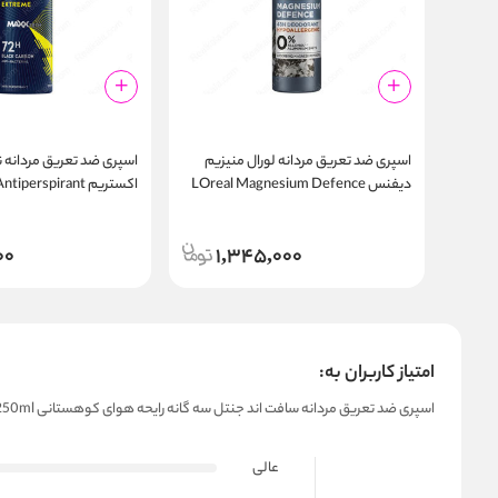
اسپری ضد تعریق مردانه لورال منیزیم
اسپری ضد تعریق مردانه ن
دیفنس LOreal Magnesium Defence
اکستریم perspirant
ay Deep Extreme 150m
48h Spray
00
1,345,000
امتیاز کاربران به:
اسپری ضد تعریق مردانه سافت اند جنتل سه‌ گانه رایحه هوای کوهستانی Soft & Gentle Triple Action Mountain Air Spray 250ml
عالی