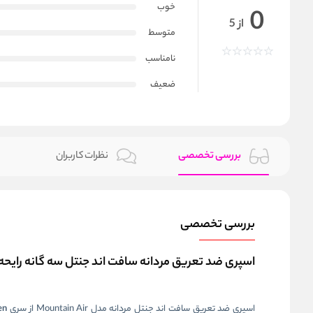
خوب
0
از 5
متوسط
نامناسب
ضعیف
بررسی تخصصی
نظرات کاربران
بررسی تخصصی
اسپری ضد تعریق مردانه سافت اند جنتل سه‌ گانه رایحه هوای کوهستانی untain Air Spray 250ml
اسپری ضد تعریق سافت اند جنتل مردانه مدل Mountain Air از سری
en