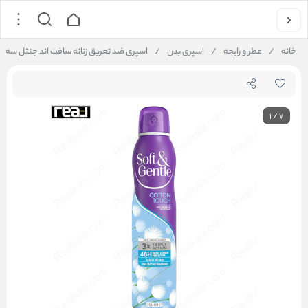
خانه
/
عطر و رایحه
/
اسپری بدن
/
اسپری ضد تعریق زنانه سافت اند جنتل سه‌ گانه رایحه پنبه on Cotton Touch Spray 250ml
1
/
7