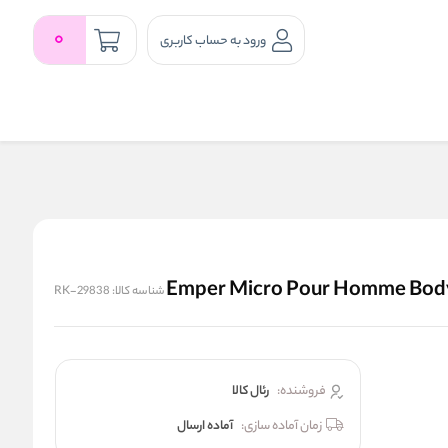
0
ورود به حساب کاربری
شناسه کالا:
RK-29838
فروشنده:
رئال كالا
زمان آماده سازی:
آماده ارسال