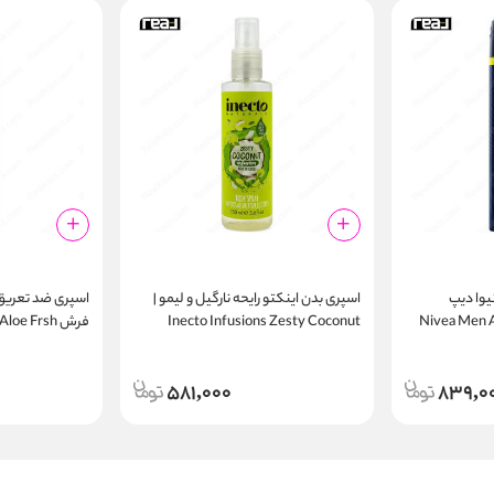
یوا دیپ
اسپری بدن اینکتو رایحه نارگیل و لیمو |
اسپری ضد تعریق
Nivea Men Anti
Inecto Infusions Zesty Coconut
فرش loe Frsh
nt Spray 250ml
Body Spray 150ml
Spr
581,000
839,0