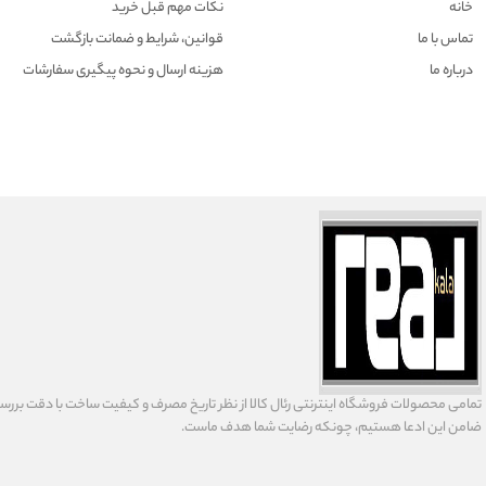
خانه
نکات مهم قبل خرید
تماس با ما
قوانین، شرایط و ضمانت بازگشت
درباره ما
هزينه ارسال و نحوه پیگیری سفارشات
تمامى محصولات فروشگاه اينترنتى رئال كالا از نظر تاریخ مصرف و كيفيت ساخت با دقت بررسى
ضامن اين ادعا هستيم، چونكه رضايت شما هدف ماست.