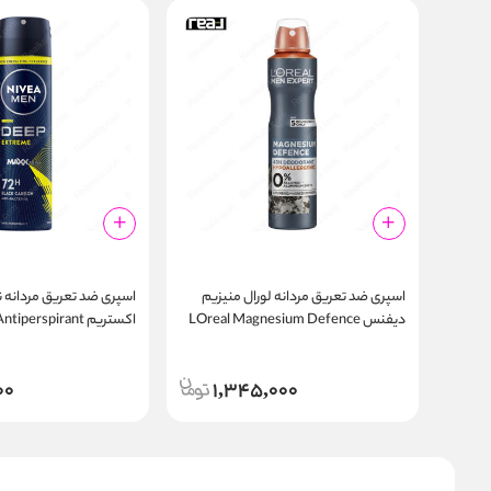
اسپری ضد تعریق مردانه لورال منیزیم
اسپری ضد تعریق مردانه ن
دیفنس LOreal Magnesium Defence
اکستریم perspirant
ay Deep Extreme 150m
48h Spray
00
1,345,000