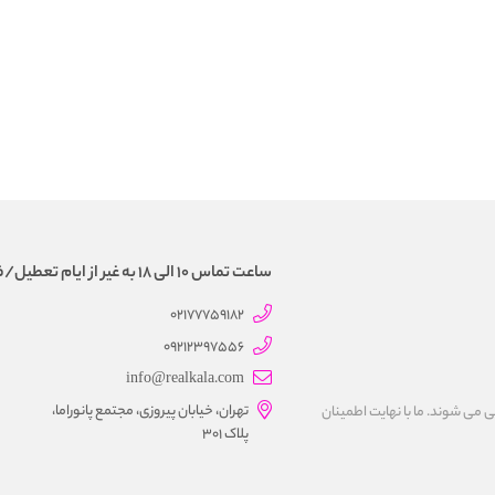
ساعت تماس 10 الی 18 به غیر از ایام تعطیل/فروش و تحویل حضوری نداریم
02177759182
09212397556
info@realkala.com
تهران، خیابان پیروزی، مجتمع پانوراما،
 می شوند. ما با نهايت اطمينان
پلاک 301