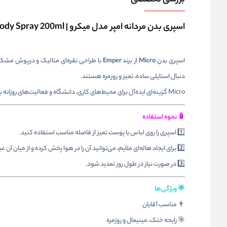
بررسی تخصصی
اسپری بدن مردانه امپر مدل میکرو | Emper Micro Pour Homme Body Spray 200ml
اسپری بدن
Micro
از برند
Emper
با طراحی نقره‌ای متالیک و درپوش مشکی، 
دنبال استایلی ساده، تمیز و روزمره هستند.
Micro گزینه‌ای ایده‌آل برای محیط‌های کاری، دانشگاه و فعالیت‌های روزانه بوده و رایحه‌ای سبک و غیرتهاجمی را در طول روز همراه شما می‌کند.
🧴 نحوه استفاده
1️⃣ اسپری را روی لباس یا پوست تمیز از فاصله مناسب استفاده کنید.
2️⃣ برای ایجاد هاله‌ای ملایم، می‌توانید آن را در هوا پخش کرده و از میان آن عبور کنید.
3️⃣ در صورت نیاز در طول روز تمدید شود.
🌟 ویژگی‌ها
👨 مناسب آقایان
🎯 رایحه خنک، مینیمال و روزمره