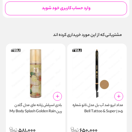
وارد حساب کاربری خود شوید
مشتریانی که از این مورد خریداری کرده اند
مداد ابرو ضد آب بل مدل تاتو شماره
بادی اسپلش زنانه مای مدل گلدن
ب
۱۰۵ | Bell Tattoo & Super
رین My Body Splash Golden Rain
l
Waterproof Eyebrow Pencil
24hrs 105
581,000
650,000