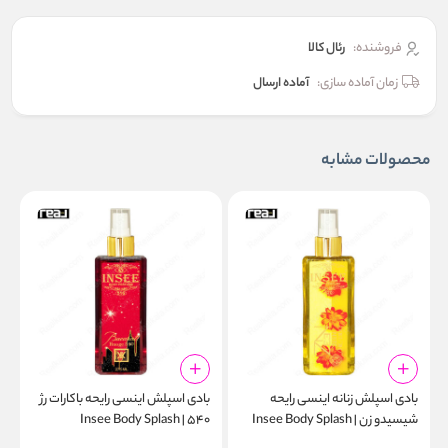
فروشنده:
رئال كالا
زمان آماده سازی:
آماده ارسال
محصولات مشابه
بادی اسپلش زنانه اینسی رایحه
بادی اسپلش اینسی رایحه باکارات رژ
ب
شیسیدو زن | Insee Body Splash
۵۴۰ | Insee Body Splash
l
Baccarat Rouge 540 275ml
Shiseido Zen 275ml