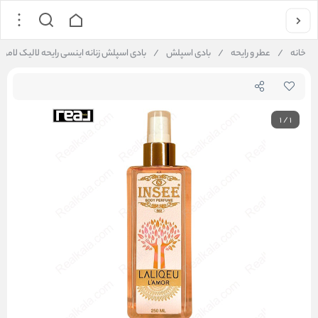
خانه
/
عطر و رایحه
/
بادی اسپلش
/
بادی اسپلش زنانه اینسی رایحه لالیک لامور | see Body Splash Lalique L'Amour 250ml
1
/
1